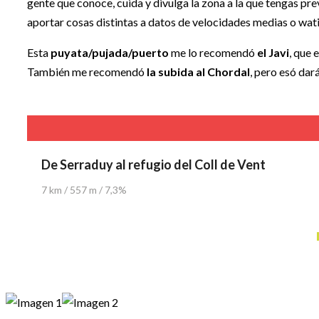
gente que conoce, cuida y divulga la zona a la que tengas pr
aportar cosas distintas a datos de velocidades medias o wat
Esta
puyata/pujada/puerto
me lo recomendó
el Javi
, que 
También me recomendó
la subida al Chordal
, pero esó dar
De Serraduy al refugio del Coll de Vent
7 km / 557 m / 7,3%