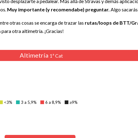
evisto desplazarte a pedalear. Más allá de Stravas y demás aplicaci
ios.
Muy importante (y recomendabe) preguntar.
Algo sacará
entre otras cosas se encarga de trazar las
rutas/loops de BTT/Gr
á para otra altimetría. ¡Gracias!
Altimetría
1ª Cat
<3%
3 a 5,9%
6 a 8,9%
≥9%