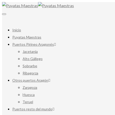
Inicio
Puyatas Maestras
Puertos Pirineo Aragonés
Jacetania
Alto Gállego
Sobrarbe
Ribagorza
Otros puertos Aragón
Zaragoza
Huesca
Teruel
Puertos resto del mundo