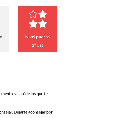
to
Nivel puerto
1ª Cat
emento rallao’ de los que te
onsejar. Dejarte aconsejar por