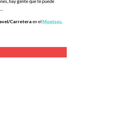
ones, hay gente que te puede
s…
avel/Carretera
en el
Montsec
.