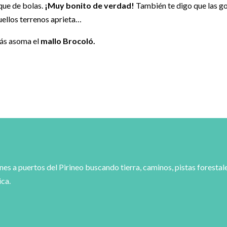
rque de bolas.
¡Muy bonito de verdad!
También te digo que las go
quellos terrenos aprieta…
trás asoma el
mallo Brocoló.
es a puertos del Pirineo buscando tierra, caminos, pistas forestal
ica.