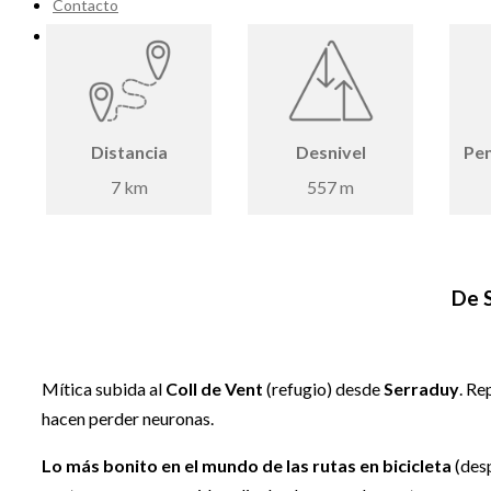
Contacto
Distancia
Desnivel
Pe
7 km
557 m
De S
Mítica subida al
Coll de Vent
(refugio) desde
Serraduy
. Re
hacen perder neuronas.
Lo más bonito en el mundo de las rutas en bicicleta
(desp