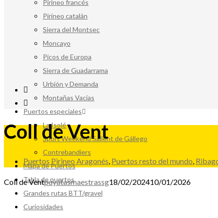
Pirineo francés
Pirineo catalán
Sierra del Montsec
Moncayo
Picos de Europa
Sierra de Guadarrama
Urbión y Demanda
Montañas Vacías
Puertos especiales
Coll de Vent
La Isolé
Sport Weekend Sallent de Gállego
Contrebandiers
Puertos Pirineo Aragonés
,
Puertos resto del mundo
,
Ribag
Mapa de Puertos
Tabla de puertos
Coll de Vent
puyatasmaestrassg
18/02/2024
10/01/2026
Grandes rutas BTT/gravel
Curiosidades