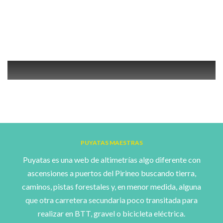
PUYATAS MAESTRAS
Puyatas es una web de altimetrías algo diferente con
ascensiones a puertos del Pirineo buscando tierra,
caminos, pistas forestales y, en menor medida, alguna
que otra carretera secundaria poco transitada para
realizar en BTT, gravel o bicicleta eléctrica.