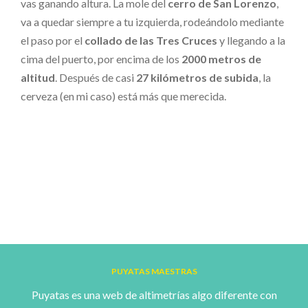
vas ganando altura. La mole del
cerro de San Lorenzo
,
va a quedar siempre a tu izquierda, rodeándolo mediante
el paso por el
collado de las Tres Cruces
y llegando a la
cima del puerto, por encima de los
2000 metros de
altitud
. Después de casi
27 kilómetros de subida
, la
cerveza (en mi caso) está más que merecida.
PUYATAS MAESTRAS
Puyatas es una web de altimetrías algo diferente con