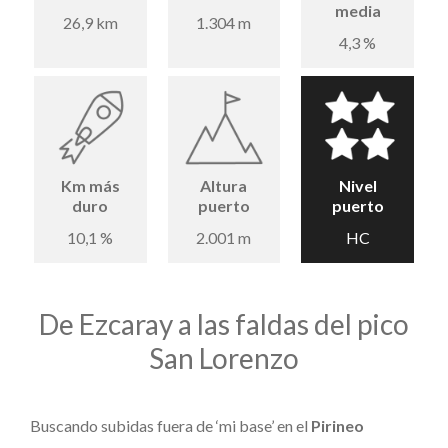
media
26,9 km
1.304 m
4,3 %
Km más
Altura
Nivel
duro
puerto
puerto
10,1 %
2.001 m
HC
De Ezcaray a las faldas del pico
San Lorenzo
Buscando subidas fuera de ‘mi base’ en el
Pirineo