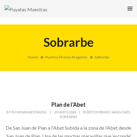
Sobrarbe
Home
Puertos Pirineo Aragonés
Sobrarbe
Plan de l’Abet
,
BY
PUYATASMAESTRASSG
|
29 MAYO 2026
|
PUERTOS PIRINEO ARAGONÉS
SOBRARBE
De San Juan de Plan a l'Abet Subida a la zona de l’Abet desde
San Juan de Plan. Una de las muchas maravillas que ‘esconde’