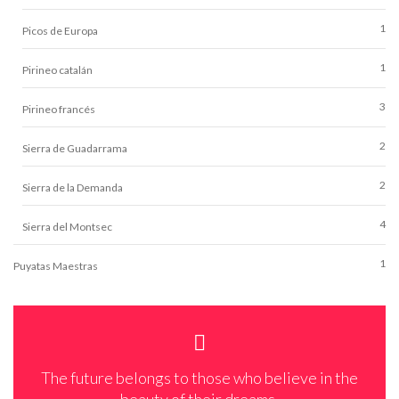
1
Picos de Europa
1
Pirineo catalán
3
Pirineo francés
2
Sierra de Guadarrama
2
Sierra de la Demanda
4
Sierra del Montsec
1
Puyatas Maestras
The future belongs to those who believe in the
beauty of their dreams.