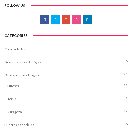
FOLLOW US
CATEGORIES
3
Curiosidades
6
Grandes rutas BTT/gravel
24
Otros puertos Aragón
11
Huesca
1
Teruel
12
Zaragoza
6
Puertos especiales