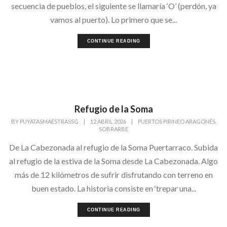
secuencia de pueblos, el siguiente se llamaría ‘O’ (perdón, ya
vamos al puerto). Lo primero que se...
CONTINUE READING
Refugio de la Soma
,
BY
PUYATASMAESTRASSG
|
12 ABRIL 2026
|
PUERTOS PIRINEO ARAGONÉS
SOBRARBE
De La Cabezonada al refugio de la Soma Puertarraco. Subida
al refugio de la estiva de la Soma desde La Cabezonada. Algo
más de 12 kilómetros de sufrir disfrutando con terreno en
buen estado. La historia consiste en ‘trepar una...
CONTINUE READING