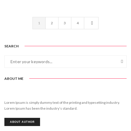
1
2
3
4
SEARCH
ABOUT ME
Lorem Ipsum is simply dummy text of the printing and typesetting industry.
Lorem Ipsum has been the industry’s standard.
ABOUT AUTHOR