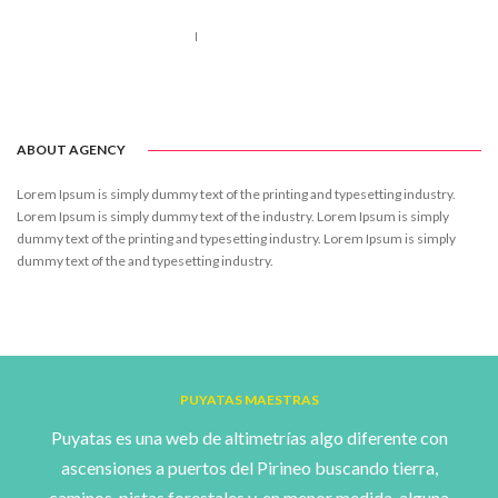
Call us 123-456-7890
no-reply@domain.com
ABOUT AGENCY
Lorem Ipsum is simply dummy text of the printing and typesetting industry.
Lorem Ipsum is simply dummy text of the industry. Lorem Ipsum is simply
dummy text of the printing and typesetting industry. Lorem Ipsum is simply
dummy text of the and typesetting industry.
PUYATAS MAESTRAS
Puyatas es una web de altimetrías algo diferente con
ascensiones a puertos del Pirineo buscando tierra,
caminos, pistas forestales y, en menor medida, alguna