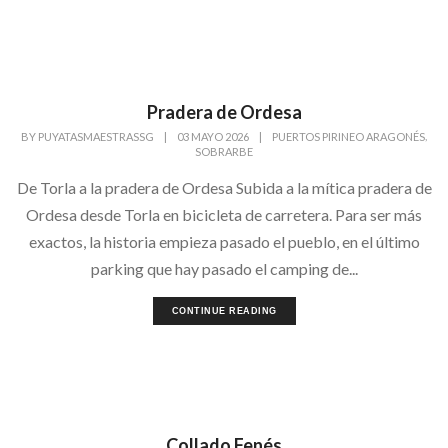
Pradera de Ordesa
,
BY
PUYATASMAESTRASSG
|
03 MAYO 2026
|
PUERTOS PIRINEO ARAGONÉS
SOBRARBE
De Torla a la pradera de Ordesa Subida a la mítica pradera de
Ordesa desde Torla en bicicleta de carretera. Para ser más
exactos, la historia empieza pasado el pueblo, en el último
parking que hay pasado el camping de...
CONTINUE READING
Collado Fenés