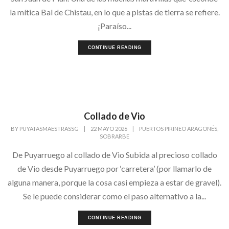
la mítica Bal de Chistau, en lo que a pistas de tierra se refiere.
¡Paraíso...
CONTINUE READING
Collado de Vio
,
BY
PUYATASMAESTRASSG
|
22 MAYO 2026
|
PUERTOS PIRINEO ARAGONÉS
SOBRARBE
De Puyarruego al collado de Vio Subida al precioso collado
de Vio desde Puyarruego por ‘carretera’ (por llamarlo de
alguna manera, porque la cosa casi empieza a estar de gravel).
Se le puede considerar como el paso alternativo a la...
CONTINUE READING