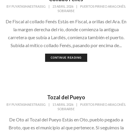
,
BY
PUYATASMAESTRASSG
|
23 ABRIL 2026
|
PUERTOS PIRINEO ARAGONÉS
SOBRARBE
De Fiscal al collado Fenés Estás en Fiscal, a orillas del Ara. En
la margen derecha del río, donde comienza la antigua
carretera que subía a Lardiés, comienza también el puerto.
Subida al mítico collado Fenés, pasando por encima de...
CONTINUE READING
Tozal del Pueyo
,
BY
PUYATASMAESTRASSG
|
15 ABRIL 2026
|
PUERTOS PIRINEO ARAGONÉS
SOBRARBE
De Oto al Tozal del Pueyo Estás en Oto, pueblo pegado a
Broto, que es el municipio al que pertenece. Si seguimos la