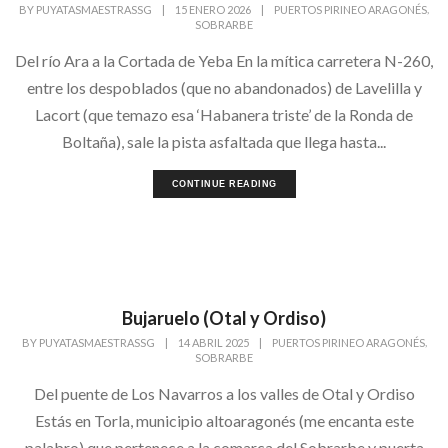
,
BY
PUYATASMAESTRASSG
|
15 ENERO 2026
|
PUERTOS PIRINEO ARAGONÉS
SOBRARBE
Del río Ara a la Cortada de Yeba En la mítica carretera N-260,
entre los despoblados (que no abandonados) de Lavelilla y
Lacort (que temazo esa ‘Habanera triste’ de la Ronda de
Boltaña), sale la pista asfaltada que llega hasta...
CONTINUE READING
Bujaruelo (Otal y Ordiso)
,
BY
PUYATASMAESTRASSG
|
14 ABRIL 2025
|
PUERTOS PIRINEO ARAGONÉS
SOBRARBE
Del puente de Los Navarros a los valles de Otal y Ordiso
Estás en Torla, municipio altoaragonés (me encanta este
palabro) que pertenece a la comarca del Sobrarbe y puerta