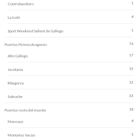
1
Contrebandiers
4
La Isolé
1
Sport Weekend Sallent de Gállego
76
Puertos Pirineo Aragonés
17
Alto Gállego
15
Jacetania
12
Ribagorza
33
Sobrarbe
18
Puertos resto del mundo
4
Moncayo
1
Montañas Vacías