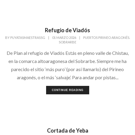
Refugio de Viadós
,
BY
PUYATASMAESTRASSG
|
01 MARZO 2026
|
PUERTOS PIRINEO ARAGONÉS
SOBRARBE
De Plan al refugio de Viadós Estás en pleno valle de Chistau,
en la comarca altoaragonesa del Sobrarbe. Siempre me ha
parecido el sitio ‘más puro’ (por así llamarlo) del Pirineo
aragonés, o el más ‘salvaje’. Para andar por pistas...
CONTINUE READING
Cortada de Yeba