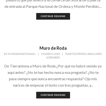
de entrada al Parque Nacional de Ordesa y Monte Perdido....
CONTINUE READING
Muro de Roda
,
BY
PUYATASMAESTRASSG
|
19 MARZO 2025
|
PUERTOS PIRINEO ARAGONÉS
SOBRARBE
De Tierrantona a Muro de Roda ¿Por qué no habré venido yo
aquí antes? ¿No te has hecho nunca esa pregunta? ¿No te
pasa siempre que nunca encuentras respuesta? Ojo mis
narices de empezar el texto con tres preguntas, y...
CONTINUE READING