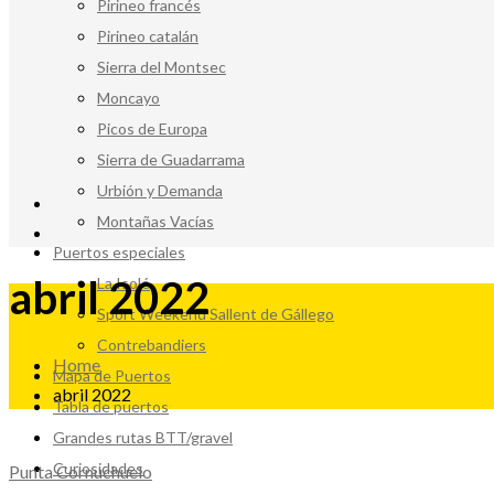
Pirineo francés
Pirineo catalán
Sierra del Montsec
Moncayo
Picos de Europa
Sierra de Guadarrama
Urbión y Demanda
Montañas Vacías
Puertos especiales
abril 2022
La Isolé
Sport Weekend Sallent de Gállego
Contrebandiers
Home
Mapa de Puertos
abril 2022
Tabla de puertos
Grandes rutas BTT/gravel
Curiosidades
Punta Cornuchuelo