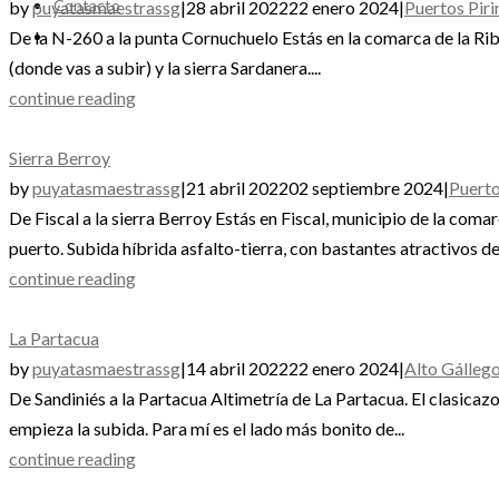
Contacto
by
puyatasmaestrassg
|
28 abril 2022
22 enero 2024
|
Puertos Pir
De la N-260 a la punta Cornuchuelo Estás en la comarca de la Riba
(donde vas a subir) y la sierra Sardanera....
continue reading
Sierra Berroy
by
puyatasmaestrassg
|
21 abril 2022
02 septiembre 2024
|
Puerto
De Fiscal a la sierra Berroy Estás en Fiscal, municipio de la co
puerto. Subida híbrida asfalto-tierra, con bastantes atractivos de
continue reading
La Partacua
by
puyatasmaestrassg
|
14 abril 2022
22 enero 2024
|
Alto Gálleg
De Sandiniés a la Partacua Altimetría de La Partacua. El clasicaz
empieza la subida. Para mí es el lado más bonito de...
continue reading