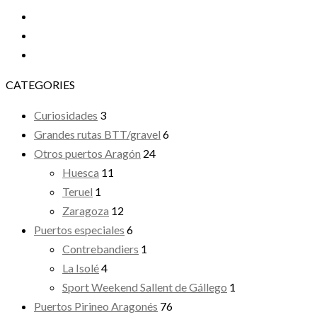
CATEGORIES
Curiosidades
3
Grandes rutas BTT/gravel
6
Otros puertos Aragón
24
Huesca
11
Teruel
1
Zaragoza
12
Puertos especiales
6
Contrebandiers
1
La Isolé
4
Sport Weekend Sallent de Gállego
1
Puertos Pirineo Aragonés
76